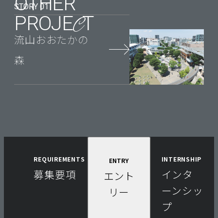
OTHER
STORY 01
PROJE
T
C
流山おおたかの
森
REQUIREMENTS
REQUIREMENTS
INTERNSHIP
INT
ENTRY
ENTRY
募集要項
募
インタ
イ
エ
エント
集
ーンシッ
ン
ン
リー
要
プ
タ
ト