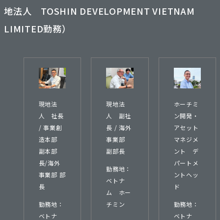
地法人 TOSHIN DEVELOPMENT VIETNAM
LIMITED勤務）
現地法
現地法
ホーチミ
人 社長
人 副社
ン開発・
/ 事業創
長 / 海外
アセット
造本部
事業部
マネジメ
副本部
副部長
ント デ
長/海外
パートメ
勤務地：
事業部 部
ントヘッ
ベトナ
長
ド
ム ホー
勤務地：
チミン
勤務地：
ベトナ
ベトナ