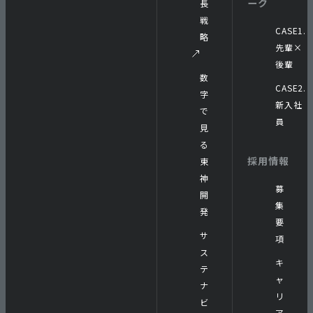
ーク
長
戦
CASE1.
略
先輩×
後輩
数
CASE2.
字
新入社
で
員
見
る
採用情報
東
神
募
開
集
発
要
サ
項
ス
キ
テ
ャ
ナ
リ
ビ
ア