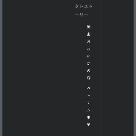
クトスト
ーリー
流
山
お
お
た
か
の
森
ベ
ト
ナ
ム
事
業