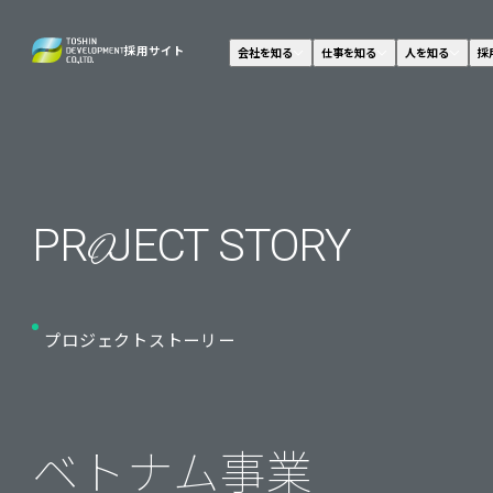
採用サイト
会社を知る
仕事を知る
人を知る
採
PR
JECT
STORY
O
プロジェクトストーリー
ベトナム事業