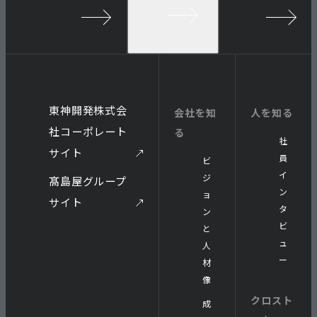
項
ー
リ
ン
ー
シ
ッ
プ
東神開発株式会
会社を知
人を知る
社コーポレート
る
社
サイト
員
ビ
イ
ジ
髙島屋グループ
ン
ョ
サイト
タ
ン
ビ
と
ュ
人
ー
材
像
クロスト
成