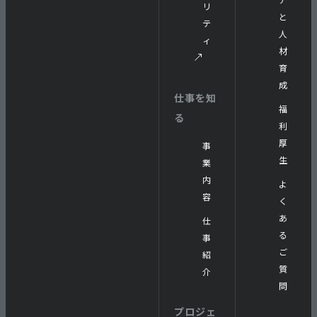
リ
と
テ
人
ィ
材
育
成
仕事を知
福
る
利
厚
事
生
業
内
よ
容
く
あ
仕
る
事
ご
紹
質
介
問
プロジェ