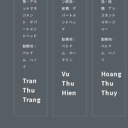
発・アセ
ン統括・
括・総
ットマネ
総務 デ
務 アシ
ジメン
パートメ
スタント
ト デパ
ントヘッ
マネージ
ートメン
ド
ャー
トヘッド
勤務地：
勤務地：
勤務地：
ベトナ
ベトナ
ベトナ
ム ホー
ム ハノ
ム ハノ
チミン
イ
イ
Vu
Hoang
Tran
Thu
Thu
Thu
Hien
Thuy
Trang