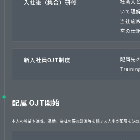
入社後（集合）研修
社会人
いて理
当社施
営の仕
新入社員OJT制度
配属先の
Train
配属 OJT開始
本人の希望や適性、通勤、会社の要員計画等を踏まえ人事が配属を決定