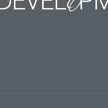
DE­VEL­
P­
O