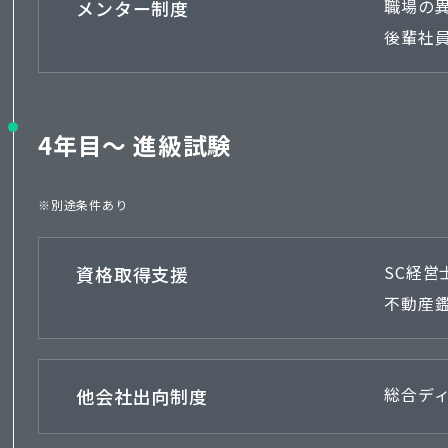
メンター制度
職場の
後輩社
4年目〜 進級試験
※別途条件あり
資格取得支援
SC経
不動産
他会社出向制度
総合デ