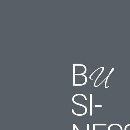
B
U
SI­