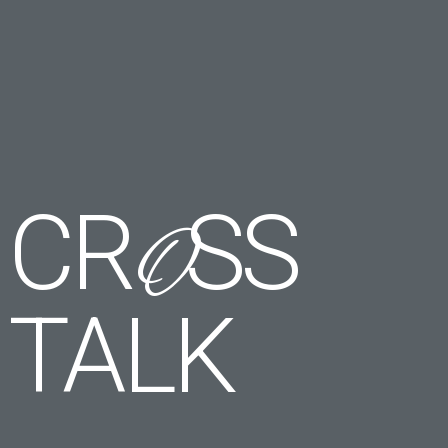
CR
SS
O
TALK