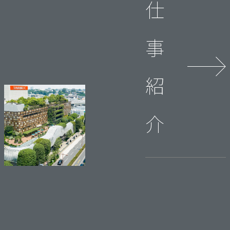
仕
事
紹
介