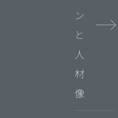
ン
と
人
材
像