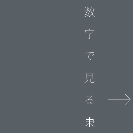
数
字
で
見
る
東