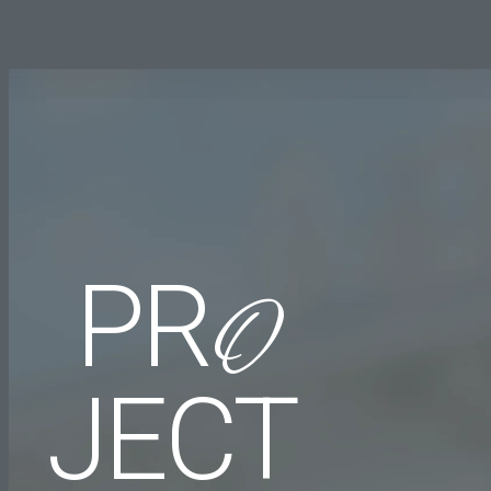
PR
O
JECT