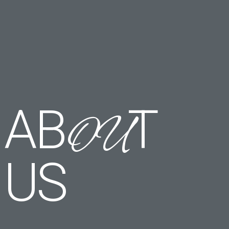
AB
T
OU
US