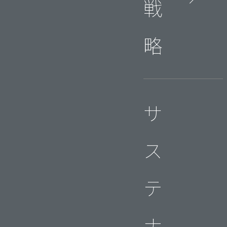
戦
略
サ
ス
テ
ナ